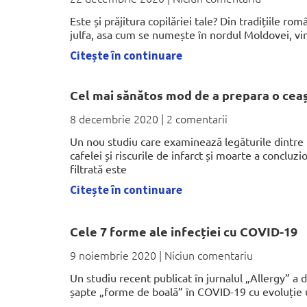
Este și prăjitura copilăriei tale? Din tradițiile ro
julfa, asa cum se numește în nordul Moldovei, vin
Citește în continuare
Cel mai sănătos mod de a prepara o cea
8 decembrie 2020
2 comentarii
Un nou studiu care examinează legăturile dintre
cafelei și riscurile de infarct și moarte a concluz
filtrată este
Citește în continuare
Cele 7 forme ale infecției cu COVID-19
9 noiembrie 2020
Niciun comentariu
Un studiu recent publicat în jurnalul „Allergy” a 
șapte „forme de boală” în COVID-19 cu evoluție u