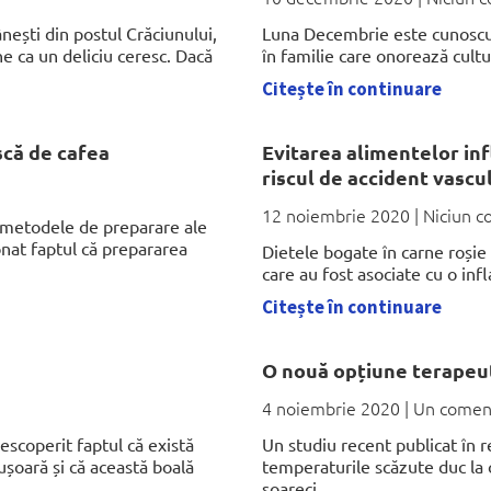
mânești din postul Crăciunului,
Luna Decembrie este cunoscut
e ca un deliciu ceresc. Dacă
în familie care onorează culturi
Citește în continuare
șcă de cafea
Evitarea alimentelor inf
riscul de accident vascu
12 noiembrie 2020
Niciun c
 metodele de preparare ale
ionat faptul că prepararea
Dietele bogate în carne roșie 
care au fost asociate cu o inf
Citește în continuare
O nouă opțiune terapeut
4 noiembrie 2020
Un comen
descoperit faptul că există
Un studiu recent publicat în 
șoară și că această boală
temperaturile scăzute duc la o
șoareci,