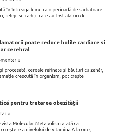
ă în întreaga lume ca o perioadă de sărbătoare
, religii și tradiții care au fost alături de
lamatorii poate reduce bolile cardiace si
lar cerebral
omentariu
și procesată, cereale rafinate și băuturi cu zahăr,
lamație crescută în organism, pot crește
ică pentru tratarea obezității
tariu
revista Molecular Metabolism arată că
 creștere a nivelului de vitamina A la om și