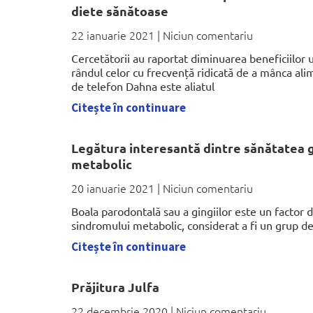
diete sănătoase
22 ianuarie 2021
Niciun comentariu
Cercetătorii au raportat diminuarea beneficiilor
rândul celor cu frecvență ridicată de a mânca al
de telefon Dahna este aliatul
Citește în continuare
Legătura interesantă dintre sănătatea g
metabolic
20 ianuarie 2021
Niciun comentariu
Boala parodontală sau a gingiilor este un factor d
sindromului metabolic, considerat a fi un grup de 
Citește în continuare
Prăjitura Julfa
22 decembrie 2020
Niciun comentariu