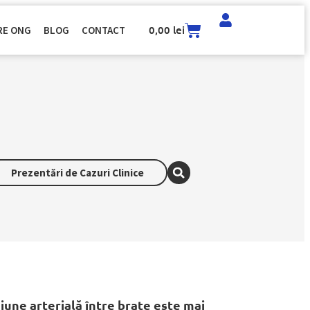
0,00
lei
RE ONG
BLOG
CONTACT
Prezentări de Cazuri Clinice
iune arterială între brațe este mai