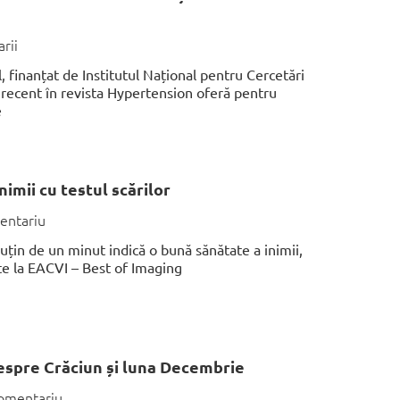
rii
 finanțat de Institutul Național pentru Cercetări
t recent în revista Hypertension oferă pentru
e
imii cu testul scărilor
entariu
uțin de un minut indică o bună sănătate a inimii,
ate la EACVI – Best of Imaging
despre Crăciun și luna Decembrie
omentariu