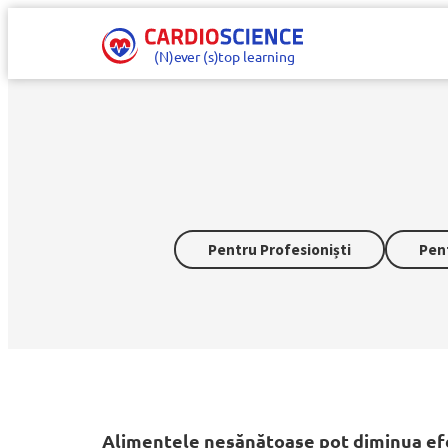
(N)e
v
er (s)
t
op learning
Pentru Profesioniști
Pent
Alimentele nesănătoase pot diminua efe