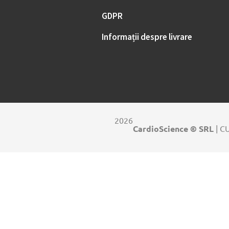
GDPR
Informații despre livrare
2026
CardioScience © SRL
| C