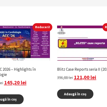
Reduceri!
R
 2026 – Highlights în
Blitz Case Reports seria II (20
ogie
121,00
lei
396,88
lei
145,20
lei
lei
Adaugă în coș
ugă în coș