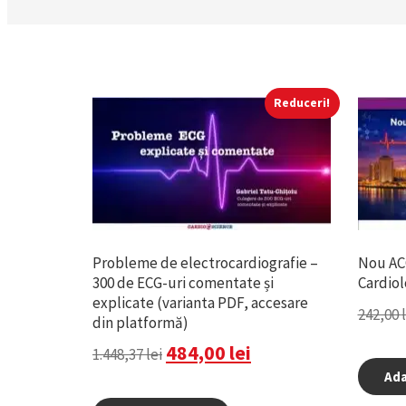
Reduceri!
Probleme de electrocardiografie –
Nou ACC
300 de ECG-uri comentate și
Cardiol
explicate (varianta PDF, accesare
242,00
din platformă)
484,00
lei
1.448,37
lei
Ada