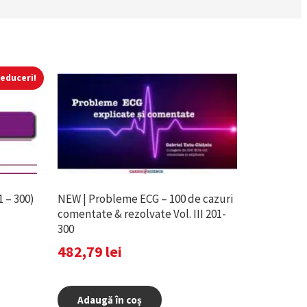
educeri!
1 – 300)
NEW | Probleme ECG – 100 de cazuri
comentate & rezolvate Vol. III 201-
300
482,79
lei
Adaugă în coș