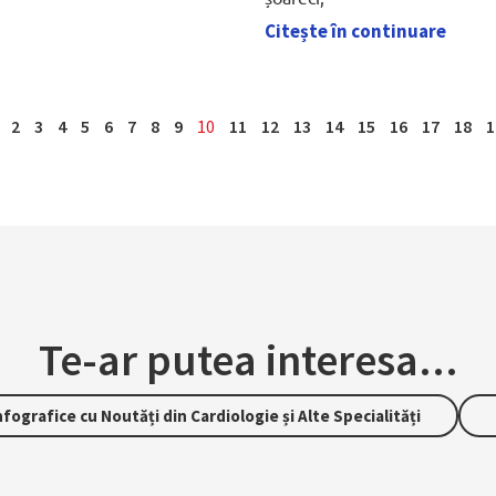
Citește în continuare
2
3
4
5
6
7
8
9
10
11
12
13
14
15
16
17
18
1
Te-ar putea interesa...
nfografice cu Noutăți din Cardiologie și Alte Specialități