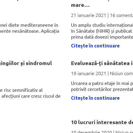
mare…
21 ianuarie 2021
16 comenta
 unei diete mediteraneene în
Un amplu studiu internațional,
imente nesănătoase. Aplicația
în Sănătate (NIHR) și publica
prima dată dovezi important
Citește în continuare
ingiilor și sindromul
Evaluează-ți sănătatea in
19 ianuarie 2021
Niciun com
Urcarea a patru etaje în mai p
potrivit cercetărilor prezent
e risc semnificativ al
afecțiuni care cresc riscul de
Citește în continuare
10 lucruri interesante 
10 decembrie 2020
Niciun c