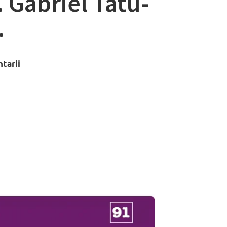
 Gabriel Tatu-
.
tarii