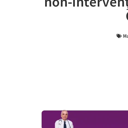
non-intervenț
Ma