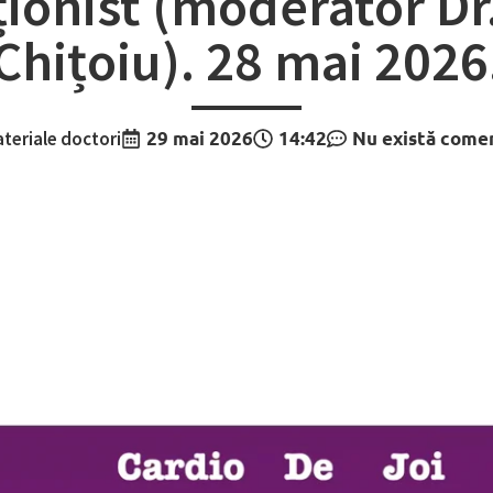
ionist (moderator Dr.
Chițoiu). 28 mai 2026
teriale doctori
29 mai 2026
14:42
Nu există comen