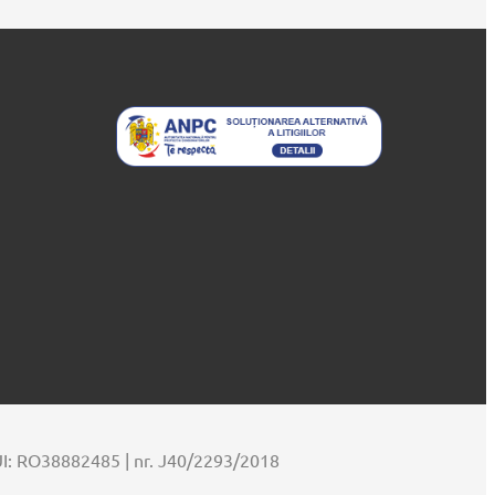
UI: RO38882485 | nr. J40/2293/2018