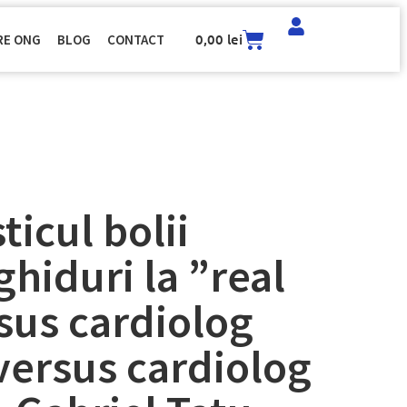
0,00
lei
RE ONG
BLOG
CONTACT
icul bolii
ghiduri la ”real
rsus cardiolog
 versus cardiolog