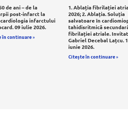
0 de ani – de la
1. Ablația fibrilației atri
rpii post-infarct la
2026; 2. Ablația. Soluția
ardiologia infarctului
salvatoare în cardiomio
card. 09 iulie 2026.
tahidisritmică secundar
fibrilației atriale. Invitat
 în continuare »
Gabriel Decebal Lațcu. 
iunie 2026.
Citește în continuare »