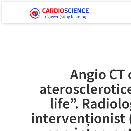
(N)e
v
er (s)
t
op learning
Angio CT 
aterosclerotice
life”. Radiol
intervenționist 