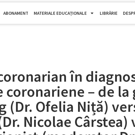
ABONAMENT
MATERIALE EDUCAȚIONALE
LIBRĂRIE
DESP
coronarian în diagnost
 coronariene – de la 
og (Dr. Ofelia Niță) ve
(Dr. Nicolae Cârstea)