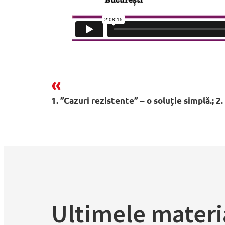
»
«
1. Ablația fibrilației atriale în 2026; 2. Ablația. Sol
Ultimele materi