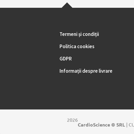
Termeni și condiții
Politica cookies
GDPR
Informații despre livrare
2026
CardioScience © SRL
| C