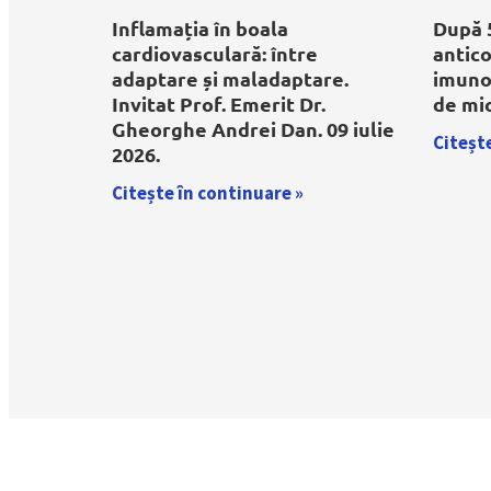
Inflamația în boala
După 5
cardiovasculară: între
antico
adaptare și maladaptare.
imunoc
Invitat Prof. Emerit Dr.
de mio
Gheorghe Andrei Dan. 09 iulie
Citește
2026.
Citește în continuare »