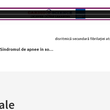
uția salvatoare în cardiomiopatia tahidisritmică secundară fibrilației at
1. ”Cazuri rezistente” – o soluție simplă.; 2. Sindromul de apnee în somn – o patologie neglijata la granița între specialitați. Invitați Dr. Corina Borcea și Prof. Dr. Florin Mihălțan. 12 februarie 2026.
ale