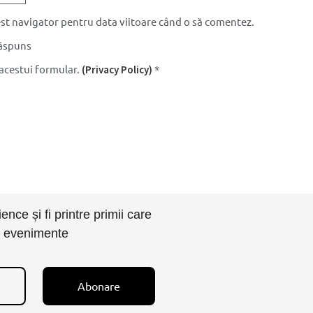
cest navigator pentru data viitoare când o să comentez.
răspuns
 acestui formular.
*
(Privacy Policy)
nce și fi printre primii care
i evenimente
Abonare