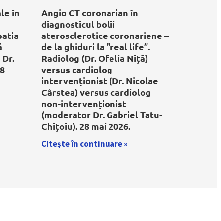
ale în
Angio CT coronarian în
diagnosticul bolii
patia
aterosclerotice coronariene –
ă
de la ghiduri la ”real life”.
 Dr.
Radiolog (Dr. Ofelia Niță)
18
versus cardiolog
intervenționist (Dr. Nicolae
Cârstea) versus cardiolog
non-intervenționist
(moderator Dr. Gabriel Tatu-
Chițoiu). 28 mai 2026.
Citește în continuare »