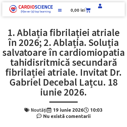
0,00
lei
(N)e
v
er (s)
t
op learning
MATERIALE EDUCAȚIONALE
1. Ablația fibrilației atriale
în 2026; 2. Ablația. Soluția
salvatoare în cardiomiopatia
tahidisritmică secundară
fibrilației atriale. Invitat Dr.
Gabriel Decebal Lațcu. 18
iunie 2026.
Noutăți
19 iunie 2026
10:03
Nu există comentarii