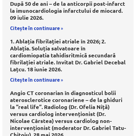
După 50 de ani – de la anticorpii post-infarct
la imunocardiologia infarctului de miocard.
09 iulie 2026.
Citește în continuare »
1. Ablația fibrilației atriale în 2026; 2.
Ablația. Soluția salvatoare în
cardiomiopatia tahidisritmică secundară
fibrilației atriale. Invitat Dr. Gabriel Decebal
Lațcu. 18 iunie 2026.
Citește în continuare »
Angio CT coronarian în diagnosticul bolii
aterosclerotice coronariene – de la ghiduri
la ”real life”. Radiolog (Dr. Ofelia Niță)
versus cardiolog intervenționist (Dr.
Nicolae Cârstea) versus cardiolog non-
intervenționist (moderator Dr. Gabriel Tatu-
Chițoiu). 28 mai 2026.