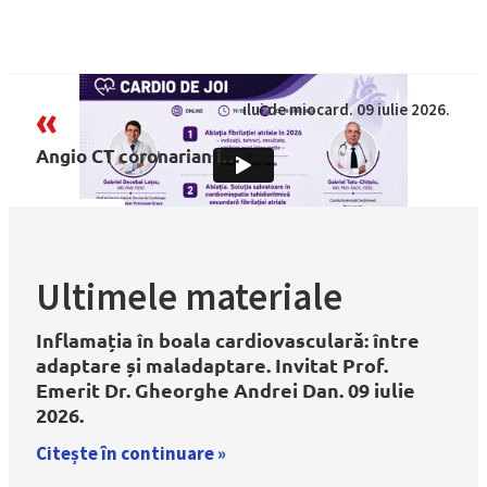
nfarct la imunocardiologia infarctului de miocard. 09 iulie 2026.
«
Angio CT coronarian în diagnosticul bolii aterosclerotice coronariene – de la ghiduri la ”real life”. Radiolog (Dr. Ofelia Niță) versus cardiolog intervenționist (Dr. Nicolae Cârstea) versus cardiolog non-intervenționist (moderator Dr. Gabriel Tatu-Chițoiu). 28 mai 2026.
Ultimele materiale
Inflamația în boala cardiovasculară: între
adaptare și maladaptare. Invitat Prof.
Emerit Dr. Gheorghe Andrei Dan. 09 iulie
2026.
Citește în continuare »