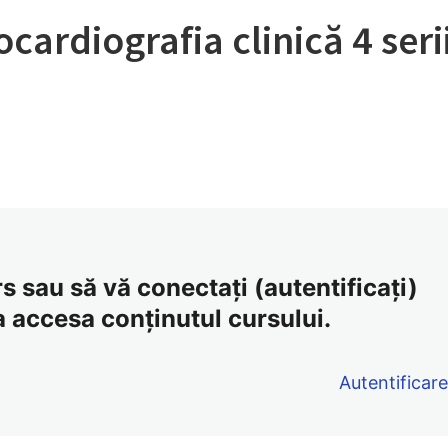
rocardiografia clinică 4 se
 sau să vă conectați (autentificați)
a accesa conținutul cursului.
Autentificar