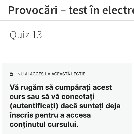
Provocări – test în elect
Quiz 13
Sezonul 1 ECG QUIZ – 1-10 sesiuni
înregistrate
11 lessons
Sezonul 2 ECG QUIZ – 11-20 sesiuni
înregistrate
NU AI ACCES LA ACEASTĂ LECȚIE
Vă rugăm să cumpărați acest
Quiz 11
curs sau să vă conectați
Quiz 12
(autentificați) dacă sunteți deja
Quiz 13
înscris pentru a accesa
conținutul cursului.
Quiz 14