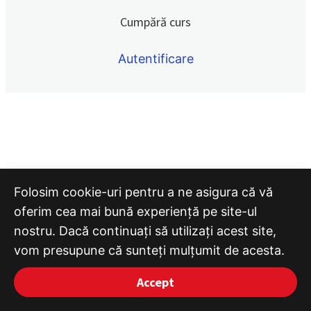
Quiz 15
Cumpără curs
Quiz 16
Autentificare
Quiz 17
Quiz 18
Quiz 19
Quiz 20
Sezonul 3 ECG QUIZ
8 lessons
Folosim cookie-uri pentru a ne asigura că vă
oferim cea mai bună experiență pe site-ul
nostru. Dacă continuați să utilizați acest site,
vom presupune că sunteți mulțumit de acesta.
Accept