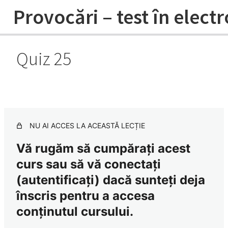
Provocări – test în elect
Quiz 25
Sezonul 1 ECG QUIZ – 1-10 sesiuni
înregistrate
11 lessons
Sezonul 2 ECG QUIZ – 11-20 sesiuni
înregistrate
NU AI ACCES LA ACEASTĂ LECȚIE
10 lessons
Vă rugăm să cumpărați acest
Sezonul 3 ECG QUIZ
curs sau să vă conectați
Quiz 21
(autentificați) dacă sunteți deja
înscris pentru a accesa
Quiz 22
conținutul cursului.
Quiz 23