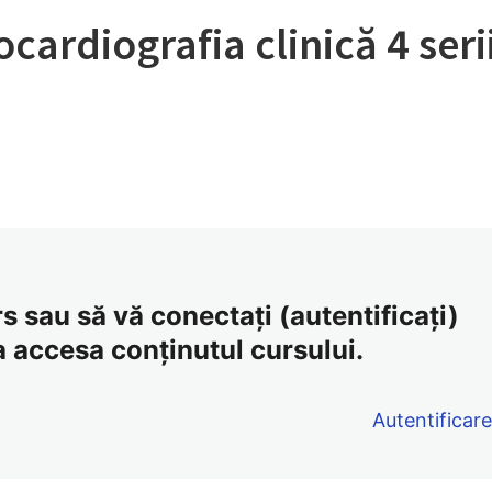
rocardiografia clinică 4 se
 sau să vă conectați (autentificați)
a accesa conținutul cursului.
Autentificar