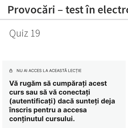
Provocări – test în elect
Quiz 19
Sezonul 1 ECG QUIZ – 1-10 sesiuni
înregistrate
11 lessons
Sezonul 2 ECG QUIZ – 11-20 sesiuni
înregistrate
NU AI ACCES LA ACEASTĂ LECȚIE
Vă rugăm să cumpărați acest
Quiz 11
curs sau să vă conectați
Quiz 12
(autentificați) dacă sunteți deja
Quiz 13
înscris pentru a accesa
conținutul cursului.
Quiz 14