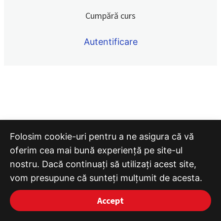
Quiz 15
Cumpără curs
Quiz 16
Autentificare
Quiz 17
Quiz 18
Quiz 19
Quiz 20
Sezonul 3 ECG QUIZ
8 lessons
Folosim cookie-uri pentru a ne asigura că vă
oferim cea mai bună experiență pe site-ul
nostru. Dacă continuați să utilizați acest site,
vom presupune că sunteți mulțumit de acesta.
Accept