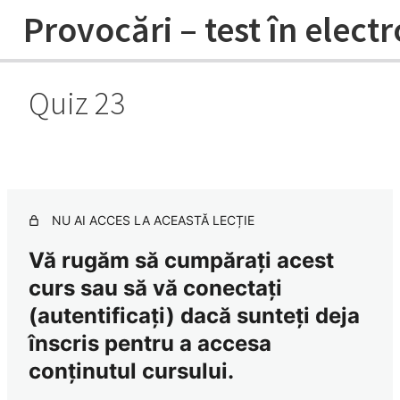
Provocări – test în elect
Quiz 23
Sezonul 1 ECG QUIZ – 1-10 sesiuni
înregistrate
11 lessons
Sezonul 2 ECG QUIZ – 11-20 sesiuni
înregistrate
NU AI ACCES LA ACEASTĂ LECȚIE
10 lessons
Vă rugăm să cumpărați acest
Sezonul 3 ECG QUIZ
curs sau să vă conectați
Quiz 21
(autentificați) dacă sunteți deja
înscris pentru a accesa
Quiz 22
conținutul cursului.
Quiz 23