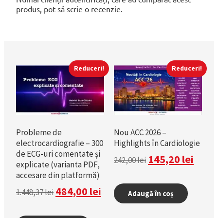
produs, pot să scrie o recenzie.
Reduceri!
Reduceri!
Probleme de
Nou ACC 2026 –
electrocardiografie – 300
Highlights în Cardiologie
de ECG-uri comentate și
145,20
lei
242,00
lei
explicate (varianta PDF,
accesare din platformă)
484,00
lei
1.448,37
lei
Adaugă în coș