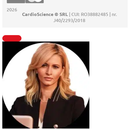
2026
CardioScience © SRL
| CUI: RO38882485 | nr.
J40/2293/2018