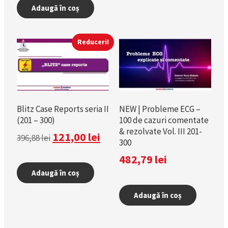
Adaugă în coș
Reduceri!
Blitz Case Reports seria II
NEW | Probleme ECG –
(201 – 300)
100 de cazuri comentate
& rezolvate Vol. III 201-
121,00
lei
396,88
lei
300
482,79
lei
Adaugă în coș
Adaugă în coș