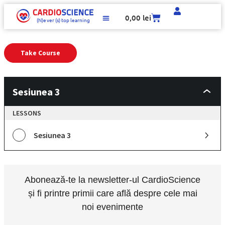
0,00
lei
(N)e
v
er (s)
t
op learning
MATERIALE EDUCAȚIONALE
Take Course
Sesiunea 3
LESSONS
Sesiunea 3
Abonează-te la newsletter-ul CardioScience
și fi printre primii care află despre cele mai
noi evenimente