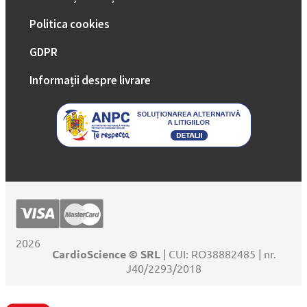
Politica cookies
GDPR
Informații despre livrare
2026
CardioScience © SRL
| CUI: RO38882485 | nr.
J40/2293/2018