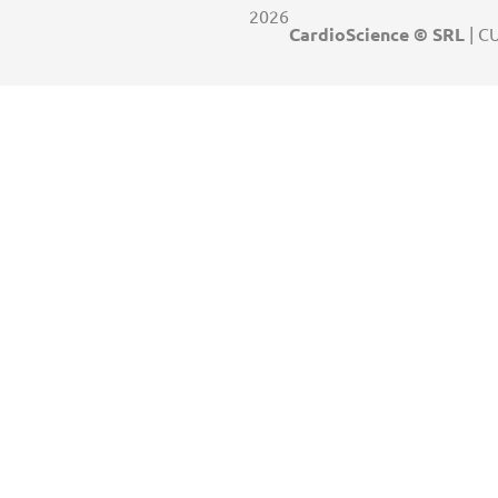
2026
CardioScience © SRL
| C