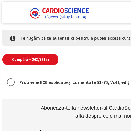
(N)e
v
er (s)
t
op learning
Te rugăm să te
pentru a putea accesa curs
autentifici
Cumpără –
263,78
lei
Probleme ECG explicate și comentate 51-75, Vol I, ediți
Abonează-te la newsletter-ul CardioScie
află despre cele mai no