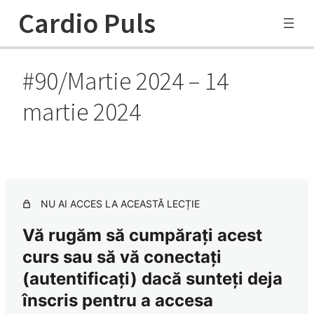
Cardio Puls
#90/Martie 2024 – 14
CardioPuls 2025
martie 2024
1 lesson
Studiile anului 2024
1 lesson
#142/Decembrie 2024 – 28 decembrie 2024
NU AI ACCES LA ACEASTĂ LECȚIE
#141/Decembrie 2024 – 21 decembrie 2024
Vă rugăm să cumpărați acest
#140/Decembrie 2024 – 14 decembrie 2024
curs sau să vă conectați
#139/Decembrie 2024 – 07 decembrie 2024
(autentificați) dacă sunteți deja
înscris pentru a accesa
#138/Noiembrie 2024 – 30 noiembrie 2024