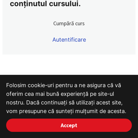
conținutul cursului.
#137/Noiembrie 2024 – 24 noiembrie 2024
#136/Noiembrie 2024 – 11 noiembrie 2024
Cumpără curs
#135/Noiembrie 2024 – 10 noiembrie 2024
Autentificare
#134/Noiembrie 2024 – 09 noiembrie 2024
#133/Noiembrie 2024 – 03 noiembrie 2024
#132/Octombrie 2024 – 31 octombrie 2024
#131/Octombrie 2024 – 19 octombrie 2024
Folosim cookie-uri pentru a ne asigura că vă
oferim cea mai bună experiență pe site-ul
#130/Octombrie 2024 – 12 octombrie 2024
nostru. Dacă continuați să utilizați acest site,
#129/Octombrie 2024 – 10 octombrie 2024
vom presupune că sunteți mulțumit de acesta.
#128/Octombrie 2024 – 04 octombrie 2024
Accept
#127/Septembrie 2024 – 26 septembrie 2024