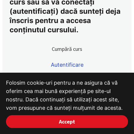
curs sau să vă conectați
2022 – Stimulatoare cardiace – de la mod de funcționare la
(autentificați) dacă sunteți deja
ECG (partea II). Dr. Corneliu Iorgulescu
înscris pentru a accesa
2022 – Tehnici imagistice moderne în cardiologie – Dr.
Smărăndița Lăcău
conținutul cursului.
2022 – Electrocardiograma la sportivi
Cumpără curs
2022 – Tromboze venoase cerebrale – Conf. Dr. Elena
Manole
Autentificare
Folosim cookie-uri pentru a ne asigura că vă
oferim cea mai bună experiență pe site-ul
nostru. Dacă continuați să utilizați acest site,
vom presupune că sunteți mulțumit de acesta.
Accept